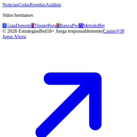
Noticias
Guías
Reseñas
Análisis
Sitios hermanos
G
GuiaDeporte
T
TipsterPeru
B
BancaPro
M
MetodoBet
©
2026
EstrategiasBet
|
18+ Juega responsablemente
|
CasinoVIP
Jugar Ahora