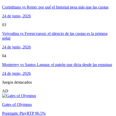
Corinthians vs Remo: por qué el historial pesa más que las cuotas
24 de junio, 2026
03
Vojvodina vs Ferencvarosi: el silencio de las cuotas es la primera
señal
24 de junio, 2026
04
Monterrey vs Santos Laguna: el patrón que dicta desde las esquinas
24 de junio, 2026
Juegos destacados
AD
Gates of Olympus
Pragmatic Play
RTP
96.5
%