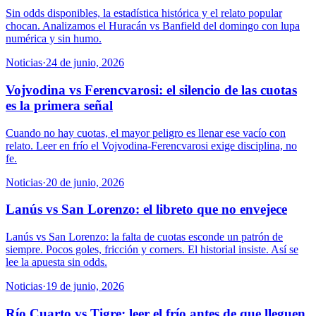
Sin odds disponibles, la estadística histórica y el relato popular
chocan. Analizamos el Huracán vs Banfield del domingo con lupa
numérica y sin humo.
Noticias
·
24 de junio, 2026
Vojvodina vs Ferencvarosi: el silencio de las cuotas
es la primera señal
Cuando no hay cuotas, el mayor peligro es llenar ese vacío con
relato. Leer en frío el Vojvodina-Ferencvarosi exige disciplina, no
fe.
Noticias
·
20 de junio, 2026
Lanús vs San Lorenzo: el libreto que no envejece
Lanús vs San Lorenzo: la falta de cuotas esconde un patrón de
siempre. Pocos goles, fricción y corners. El historial insiste. Así se
lee la apuesta sin odds.
Noticias
·
19 de junio, 2026
Río Cuarto vs Tigre: leer el frío antes de que lleguen