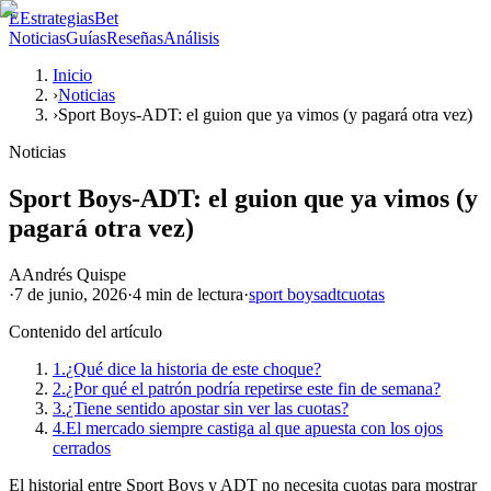
E
EstrategiasBet
Noticias
Guías
Reseñas
Análisis
Inicio
›
Noticias
›
Sport Boys-ADT: el guion que ya vimos (y pagará otra vez)
Noticias
Sport Boys-ADT: el guion que ya vimos (y
pagará otra vez)
A
Andrés Quispe
·
7 de junio, 2026
·
4 min
de lectura
·
sport boys
adt
cuotas
Contenido del artículo
1.
¿Qué dice la historia de este choque?
2.
¿Por qué el patrón podría repetirse este fin de semana?
3.
¿Tiene sentido apostar sin ver las cuotas?
4.
El mercado siempre castiga al que apuesta con los ojos
cerrados
El historial entre Sport Boys y ADT no necesita cuotas para mostrar