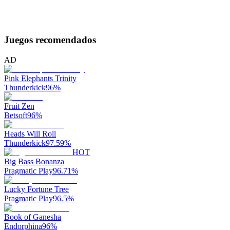
Juegos recomendados
AD
Pink Elephants Trinity
Thunderkick
96
%
Fruit Zen
Betsoft
96
%
Heads Will Roll
Thunderkick
97.59
%
HOT
Big Bass Bonanza
Pragmatic Play
96.71
%
Lucky Fortune Tree
Pragmatic Play
96.5
%
Book of Ganesha
Endorphina
96
%