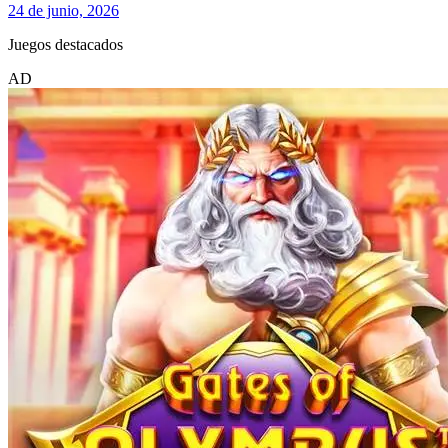
24 de junio, 2026
Juegos destacados
AD