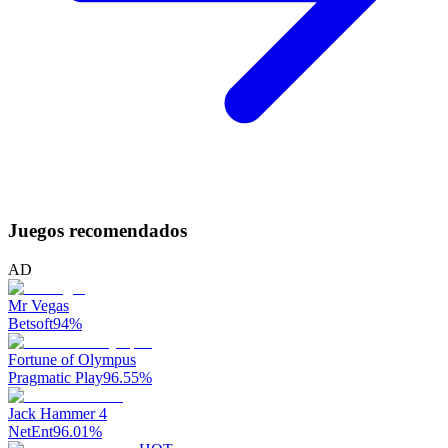
Juegos recomendados
AD
Mr Vegas
Betsoft
94
%
Fortune of Olympus
Pragmatic Play
96.55
%
Jack Hammer 4
NetEnt
96.01
%