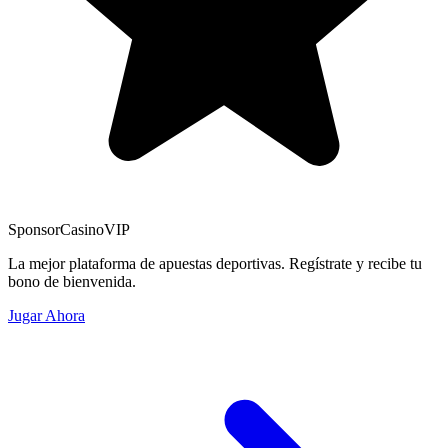
Sponsor
CasinoVIP
La mejor plataforma de apuestas deportivas. Regístrate y recibe tu
bono de bienvenida.
Jugar Ahora