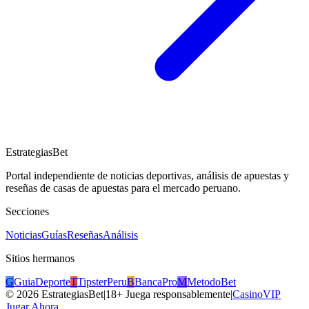
EstrategiasBet
Portal independiente de noticias deportivas, análisis de apuestas y
reseñas de casas de apuestas para el mercado peruano.
Secciones
Noticias
Guías
Reseñas
Análisis
Sitios hermanos
G
GuiaDeporte
T
TipsterPeru
B
BancaPro
M
MetodoBet
©
2026
EstrategiasBet
|
18+ Juega responsablemente
|
CasinoVIP
Jugar Ahora