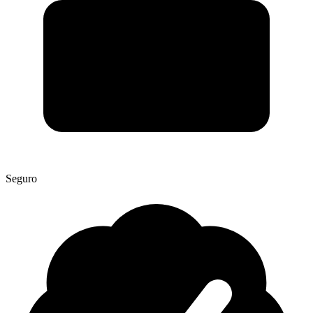
Seguro