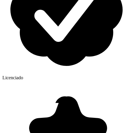
Licenciado