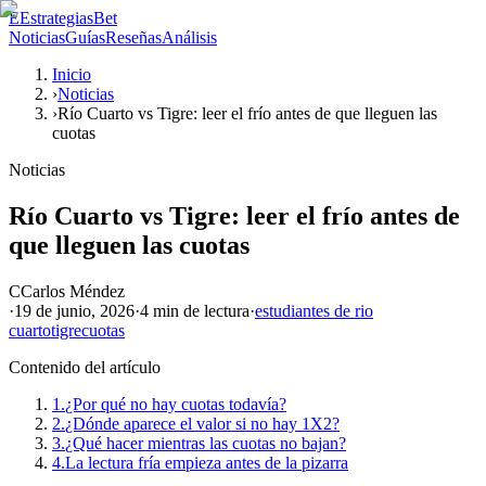
E
EstrategiasBet
Noticias
Guías
Reseñas
Análisis
Inicio
›
Noticias
›
Río Cuarto vs Tigre: leer el frío antes de que lleguen las
cuotas
Noticias
Río Cuarto vs Tigre: leer el frío antes de
que lleguen las cuotas
C
Carlos Méndez
·
19 de junio, 2026
·
4 min
de lectura
·
estudiantes de rio
cuarto
tigre
cuotas
Contenido del artículo
1.
¿Por qué no hay cuotas todavía?
2.
¿Dónde aparece el valor si no hay 1X2?
3.
¿Qué hacer mientras las cuotas no bajan?
4.
La lectura fría empieza antes de la pizarra