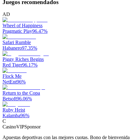
Juegos recomendados
AD
Wheel of Happiness
Pragmatic Play
96.47
%
Safari Rumble
Habanero
97.35
%
Piggy Riches Begins
Red Tiger
96.17
%
Flock Me
NetEnt
96
%
Return to the Copa
Betsoft
96.06
%
Ruby Heist
Kalamba
96
%
C
CasinoVIP
Sponsor
Apuestas deportivas con las mejores cuotas. Bono de bienvenida