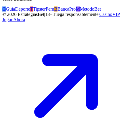
G
GuiaDeporte
T
TipsterPeru
B
BancaPro
M
MetodoBet
©
2026
EstrategiasBet
|
18+ Juega responsablemente
|
CasinoVIP
Jugar Ahora