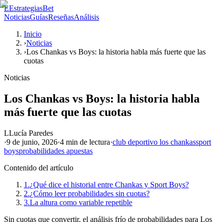
E
EstrategiasBet
Noticias
Guías
Reseñas
Análisis
Inicio
›
Noticias
›
Los Chankas vs Boys: la historia habla más fuerte que las
cuotas
Noticias
Los Chankas vs Boys: la historia habla
más fuerte que las cuotas
L
Lucía Paredes
·
9 de junio, 2026
·
4 min
de lectura
·
club deportivo los chankas
sport
boys
probabilidades apuestas
Contenido del artículo
1.
¿Qué dice el historial entre Chankas y Sport Boys?
2.
¿Cómo leer probabilidades sin cuotas?
3.
La altura como variable repetible
Sin cuotas que convertir, el análisis frío de probabilidades para Los