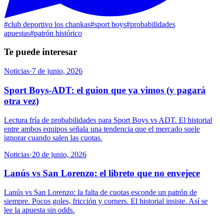
#
club deportivo los chankas
#
sport boys
#
probabilidades
apuestas
#
patrón histórico
Te puede interesar
Noticias
·
7 de junio, 2026
Sport Boys-ADT: el guion que ya vimos (y pagará
otra vez)
Lectura fría de probabilidades para Sport Boys vs ADT. El historial
entre ambos equipos señala una tendencia que el mercado suele
ignorar cuando salen las cuotas.
Noticias
·
20 de junio, 2026
Lanús vs San Lorenzo: el libreto que no envejece
Lanús vs San Lorenzo: la falta de cuotas esconde un patrón de
siempre. Pocos goles, fricción y corners. El historial insiste. Así se
lee la apuesta sin odds.