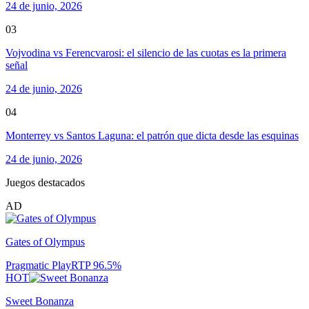
24 de junio, 2026
03
Vojvodina vs Ferencvarosi: el silencio de las cuotas es la primera
señal
24 de junio, 2026
04
Monterrey vs Santos Laguna: el patrón que dicta desde las esquinas
24 de junio, 2026
Juegos destacados
AD
Gates of Olympus
Pragmatic Play
RTP
96.5
%
HOT
Sweet Bonanza