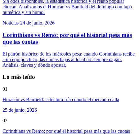
Sin odds disponibles, la estadística histórica y el relato popular
chocan. Analizamos el Huracán vs Banfield del domingo con lupa
numérica y sin humo.
Noticias
·
24 de junio, 2026
Corinthians vs Remo: por qué el historial pesa más
que las cuotas
El patrón histórico de los miércoles pesa: cuando Corinthians recibe
a un equipo chico, las cuotas bajas al local no siempre pagan.
Análisis, claves y dónde apostar.
Lo más leído
01
Huracán vs Banfield: la lectura fría cuando el mercado calla
25 de junio, 2026
02
Corinthians vs Remo: por qué el historial pesa más que las cuotas