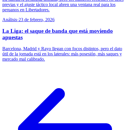
previas y el ajuste táctico local abren una ventana real para los
peruanos en Libertadores.
Análisis
·
23 de febrero, 2026
La Liga: el saque de banda que está moviendo
apuestas
Barcelona, Madrid y Rayo llegan con focos distintos, pero el dato
útil de la jornada está en los laterales: más posesión, más saques y
mercado mal calibrado.