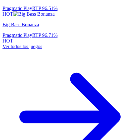
Pragmatic Play
RTP
96.51
%
HOT
Big Bass Bonanza
Pragmatic Play
RTP
96.71
%
HOT
Ver todos los juegos