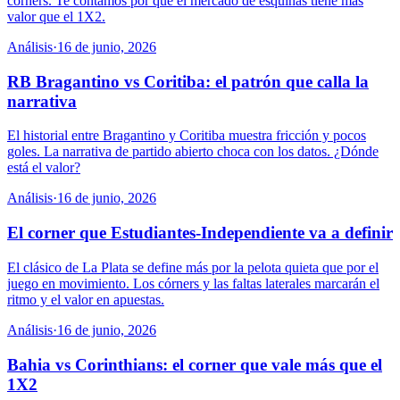
corners. Te contamos por qué el mercado de esquinas tiene más
valor que el 1X2.
Análisis
·
16 de junio, 2026
RB Bragantino vs Coritiba: el patrón que calla la
narrativa
El historial entre Bragantino y Coritiba muestra fricción y pocos
goles. La narrativa de partido abierto choca con los datos. ¿Dónde
está el valor?
Análisis
·
16 de junio, 2026
El corner que Estudiantes-Independiente va a definir
El clásico de La Plata se define más por la pelota quieta que por el
juego en movimiento. Los córners y las faltas laterales marcarán el
ritmo y el valor en apuestas.
Análisis
·
16 de junio, 2026
Bahia vs Corinthians: el corner que vale más que el
1X2