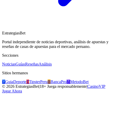
EstrategiasBet
Portal independiente de noticias deportivas, análisis de apuestas y
reseñas de casas de apuestas para el mercado peruano.
Secciones
Noticias
Guías
Reseñas
Análisis
Sitios hermanos
G
GuiaDeporte
T
TipsterPeru
B
BancaPro
M
MetodoBet
©
2026
EstrategiasBet
|
18+ Juega responsablemente
|
CasinoVIP
Jugar Ahora