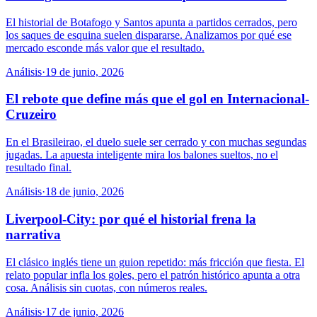
El historial de Botafogo y Santos apunta a partidos cerrados, pero
los saques de esquina suelen dispararse. Analizamos por qué ese
mercado esconde más valor que el resultado.
Análisis
·
19 de junio, 2026
El rebote que define más que el gol en Internacional-
Cruzeiro
En el Brasileirao, el duelo suele ser cerrado y con muchas segundas
jugadas. La apuesta inteligente mira los balones sueltos, no el
resultado final.
Análisis
·
18 de junio, 2026
Liverpool-City: por qué el historial frena la
narrativa
El clásico inglés tiene un guion repetido: más fricción que fiesta. El
relato popular infla los goles, pero el patrón histórico apunta a otra
cosa. Análisis sin cuotas, con números reales.
Análisis
·
17 de junio, 2026