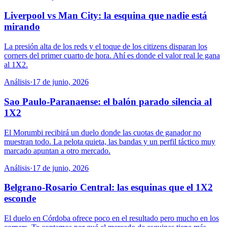
Liverpool vs Man City: la esquina que nadie está
mirando
La presión alta de los reds y el toque de los citizens disparan los
corners del primer cuarto de hora. Ahí es donde el valor real le gana
al 1X2.
Análisis
·
17 de junio, 2026
Sao Paulo-Paranaense: el balón parado silencia al
1X2
El Morumbi recibirá un duelo donde las cuotas de ganador no
muestran todo. La pelota quieta, las bandas y un perfil táctico muy
marcado apuntan a otro mercado.
Análisis
·
17 de junio, 2026
Belgrano-Rosario Central: las esquinas que el 1X2
esconde
El duelo en Córdoba ofrece poco en el resultado pero mucho en los