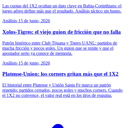
Las cuotas del 1X2 ocultan un dato clave en Bahia-Corinthians: el
juego aéreo define más que el resultado. Análisis táctico sin humo.
Análisis
·
15 de junio, 2026
Xolos-Tigres: el viejo guion de fricción que no falla
Patrón histórico entre Club Tijuana y Tigres UANL: partidos de
mucha fricción y pocos goles. Un guion que se repite y que el
apostador serio ya conoce de memoria.
Análisis
·
15 de junio, 2026
Platense-Union: los corners gritan más que el 1X2
El historial entre Platense y Unión Santa Fe marca un patrón
repetido: partidos cerrados, pocos goles y muchos corners. Cuando
el 1X2 no convence, el valor real está en los tiros de esquina.