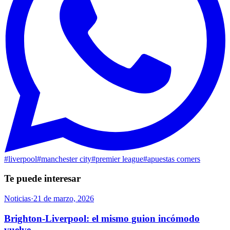
#
liverpool
#
manchester city
#
premier league
#
apuestas corners
Te puede interesar
Noticias
·
21 de marzo, 2026
Brighton-Liverpool: el mismo guion incómodo
vuelve