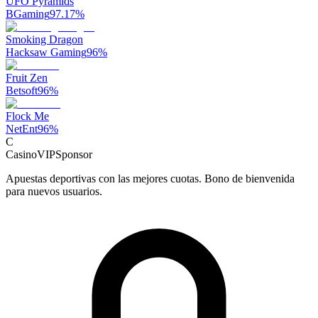
UFO Pyramids
BGaming
97.17
%
Smoking Dragon
Hacksaw Gaming
96
%
Fruit Zen
Betsoft
96
%
Flock Me
NetEnt
96
%
C
CasinoVIP
Sponsor
Apuestas deportivas con las mejores cuotas. Bono de bienvenida
para nuevos usuarios.