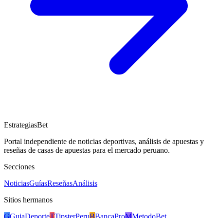
EstrategiasBet
Portal independiente de noticias deportivas, análisis de apuestas y
reseñas de casas de apuestas para el mercado peruano.
Secciones
Noticias
Guías
Reseñas
Análisis
Sitios hermanos
G
GuiaDeporte
T
TipsterPeru
B
BancaPro
M
MetodoBet