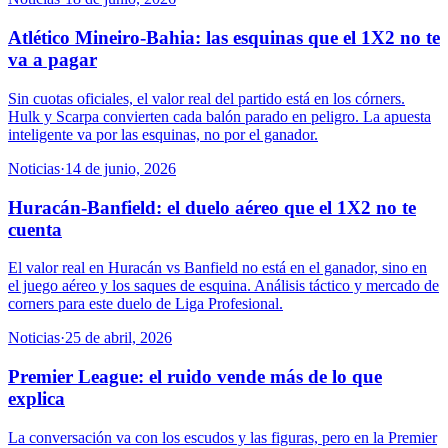
Atlético Mineiro-Bahia: las esquinas que el 1X2 no te
va a pagar
Sin cuotas oficiales, el valor real del partido está en los córners.
Hulk y Scarpa convierten cada balón parado en peligro. La apuesta
inteligente va por las esquinas, no por el ganador.
Noticias
·
14 de junio, 2026
Huracán-Banfield: el duelo aéreo que el 1X2 no te
cuenta
El valor real en Huracán vs Banfield no está en el ganador, sino en
el juego aéreo y los saques de esquina. Análisis táctico y mercado de
corners para este duelo de Liga Profesional.
Noticias
·
25 de abril, 2026
Premier League: el ruido vende más de lo que
explica
La conversación va con los escudos y las figuras, pero en la Premier