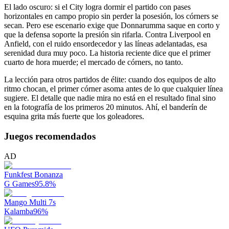
El lado oscuro: si el City logra dormir el partido con pases
horizontales en campo propio sin perder la posesión, los córners se
secan. Pero ese escenario exige que Donnarumma saque en corto y
que la defensa soporte la presión sin rifarla. Contra Liverpool en
Anfield, con el ruido ensordecedor y las líneas adelantadas, esa
serenidad dura muy poco. La historia reciente dice que el primer
cuarto de hora muerde; el mercado de córners, no tanto.
La lección para otros partidos de élite: cuando dos equipos de alto
ritmo chocan, el primer córner asoma antes de lo que cualquier línea
sugiere. El detalle que nadie mira no está en el resultado final sino
en la fotografía de los primeros 20 minutos. Ahí, el banderín de
esquina grita más fuerte que los goleadores.
Juegos recomendados
AD
Funkfest Bonanza
G Games
95.8
%
Mango Multi 7s
Kalamba
96
%