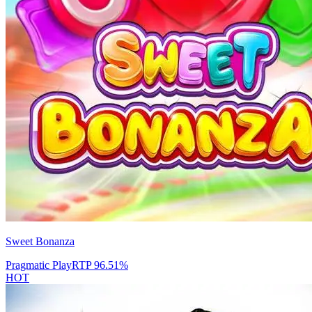
Sweet Bonanza
Pragmatic Play
RTP
96.51
%
HOT