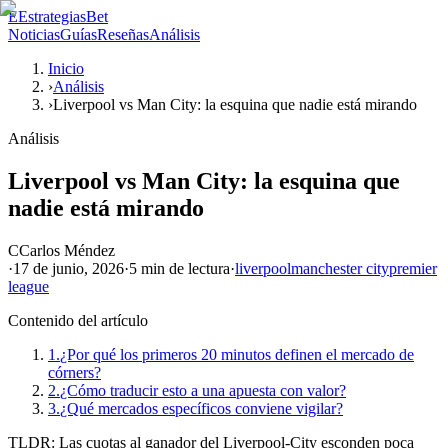
E
EstrategiasBet
Noticias
Guías
Reseñas
Análisis
Inicio
›
Análisis
›
Liverpool vs Man City: la esquina que nadie está mirando
Análisis
Liverpool vs Man City: la esquina que
nadie está mirando
C
Carlos Méndez
·
17 de junio, 2026
·
5 min
de lectura
·
liverpool
manchester city
premier
league
Contenido del artículo
1.
¿Por qué los primeros 20 minutos definen el mercado de
córners?
2.
¿Cómo traducir esto a una apuesta con valor?
3.
¿Qué mercados específicos conviene vigilar?
TLDR: Las cuotas al ganador del Liverpool-City esconden poca