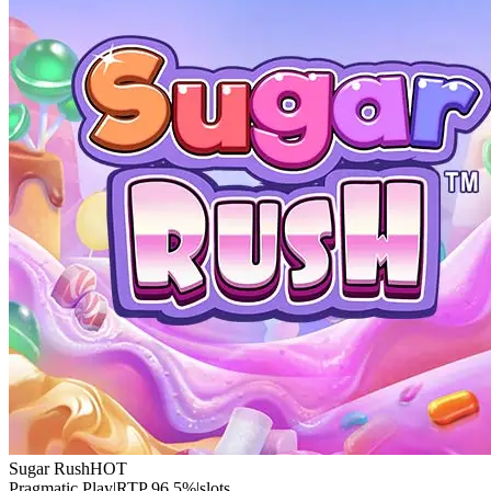
Sugar Rush
HOT
Pragmatic Play
|
RTP
96.5
%
|
slots