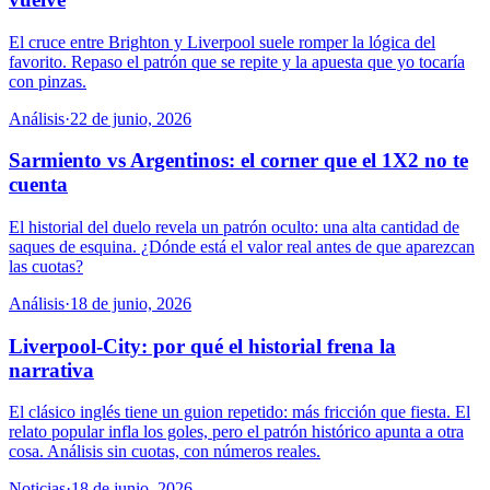
El cruce entre Brighton y Liverpool suele romper la lógica del
favorito. Repaso el patrón que se repite y la apuesta que yo tocaría
con pinzas.
Análisis
·
22 de junio, 2026
Sarmiento vs Argentinos: el corner que el 1X2 no te
cuenta
El historial del duelo revela un patrón oculto: una alta cantidad de
saques de esquina. ¿Dónde está el valor real antes de que aparezcan
las cuotas?
Análisis
·
18 de junio, 2026
Liverpool-City: por qué el historial frena la
narrativa
El clásico inglés tiene un guion repetido: más fricción que fiesta. El
relato popular infla los goles, pero el patrón histórico apunta a otra
cosa. Análisis sin cuotas, con números reales.
Noticias
·
18 de junio, 2026