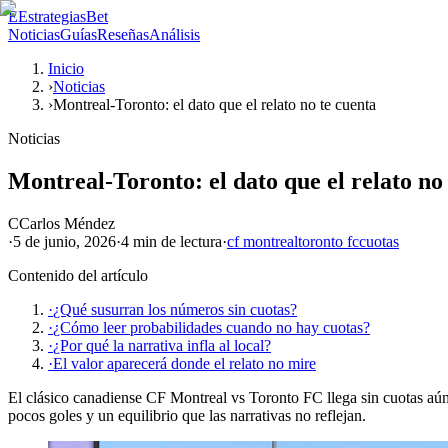
E
EstrategiasBet
Noticias
Guías
Reseñas
Análisis
Inicio
›
Noticias
›
Montreal-Toronto: el dato que el relato no te cuenta
Noticias
Montreal-Toronto: el dato que el relato no
C
Carlos Méndez
·
5 de junio, 2026
·
4 min
de lectura
·
cf montreal
toronto fc
cuotas
Contenido del artículo
·
¿Qué susurran los números sin cuotas?
·
¿Cómo leer probabilidades cuando no hay cuotas?
·
¿Por qué la narrativa infla al local?
·
El valor aparecerá donde el relato no mire
El clásico canadiense CF Montreal vs Toronto FC llega sin cuotas aún. E
pocos goles y un equilibrio que las narrativas no reflejan.