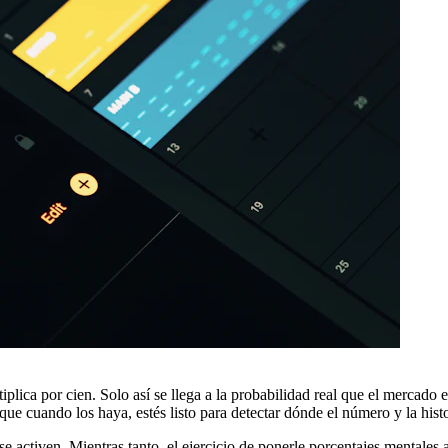
tiplica por cien. Solo así se llega a la probabilidad real que el mercado 
ue cuando los haya, estés listo para detectar dónde el número y la hist
se activen. Mientras tanto, el ejercicio de ponerle porcentajes mentale