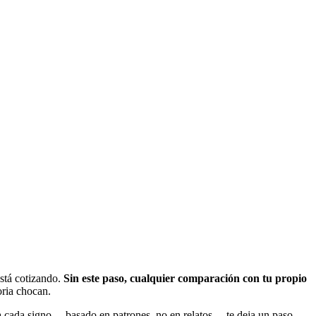
está cotizando.
Sin este paso, cualquier comparación con tu propio
oria chocan.
s a cada signo —basado en patrones, no en relatos— te deja un paso