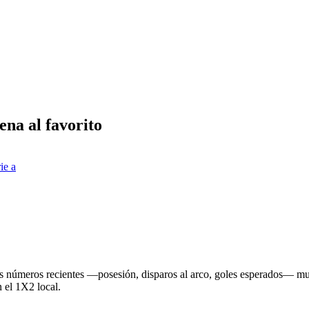
ena al favorito
ie a
los números recientes —posesión, disparos al arco, goles esperados— mu
n el 1X2 local.