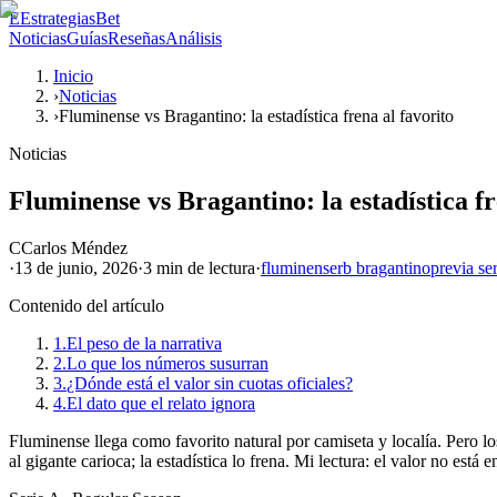
E
EstrategiasBet
Noticias
Guías
Reseñas
Análisis
Inicio
›
Noticias
›
Fluminense vs Bragantino: la estadística frena al favorito
Noticias
Fluminense vs Bragantino: la estadística fr
C
Carlos Méndez
·
13 de junio, 2026
·
3 min
de lectura
·
fluminense
rb bragantino
previa ser
Contenido del artículo
1.
El peso de la narrativa
2.
Lo que los números susurran
3.
¿Dónde está el valor sin cuotas oficiales?
4.
El dato que el relato ignora
Fluminense llega como favorito natural por camiseta y localía. Pero 
al gigante carioca; la estadística lo frena. Mi lectura: el valor no está e