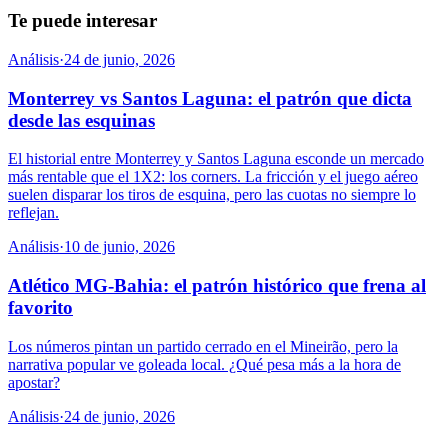
Te puede interesar
Análisis
·
24 de junio, 2026
Monterrey vs Santos Laguna: el patrón que dicta
desde las esquinas
El historial entre Monterrey y Santos Laguna esconde un mercado
más rentable que el 1X2: los corners. La fricción y el juego aéreo
suelen disparar los tiros de esquina, pero las cuotas no siempre lo
reflejan.
Análisis
·
10 de junio, 2026
Atlético MG-Bahia: el patrón histórico que frena al
favorito
Los números pintan un partido cerrado en el Mineirão, pero la
narrativa popular ve goleada local. ¿Qué pesa más a la hora de
apostar?
Análisis
·
24 de junio, 2026