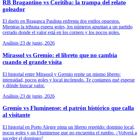
RB Bragantino vs Coritiba: la trampa del relato
goleador
El duelo en Bragança Paulista enfrenta dos estilos opuestos.
Mientras la tribuna espera goles, los números apuntan a un partido
cerrado donde el valor está en los corners y los pocos goles.
Análisis
·
23 de junio, 2026
Mirassol vs Gremio: el libreto que no cambia
cuando el grande visita
El historial entre Mirassol y Gremio repite un mismo libreto:
intensidad, pocos goles y local incómodo. Te contamos qué esperar
y dónde buscar valor.
Análisis
·
23 de junio, 2026
Gremio vs Fluminense: el patrón histórico que calla
al visitante
El historial en Porto Alegre pinta un libreto repetido: dominio local,
pocos goles y un Fluminense que no encuentra el rumbo. ¿Volverá a
suceder el domingo?