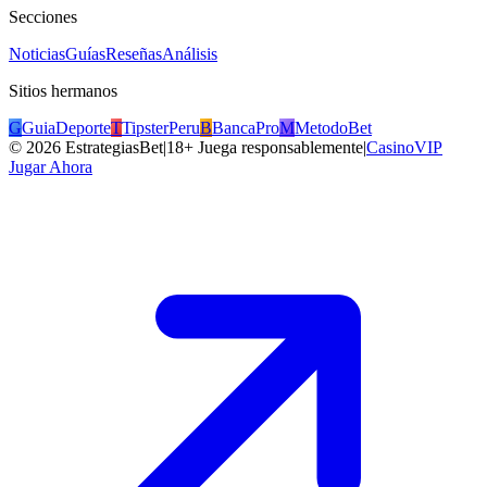
Secciones
Noticias
Guías
Reseñas
Análisis
Sitios hermanos
G
GuiaDeporte
T
TipsterPeru
B
BancaPro
M
MetodoBet
©
2026
EstrategiasBet
|
18+ Juega responsablemente
|
CasinoVIP
Jugar Ahora