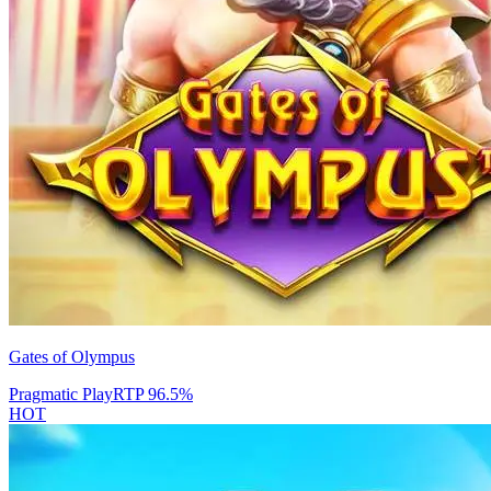
Gates of Olympus
Pragmatic Play
RTP
96.5
%
HOT