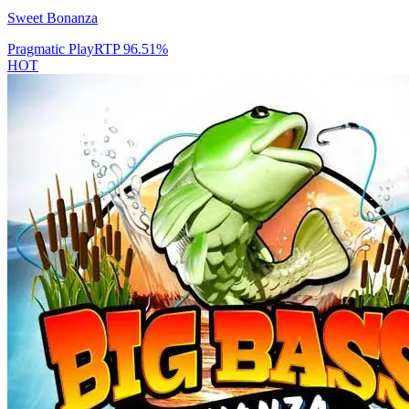
Sweet Bonanza
Pragmatic Play
RTP
96.51
%
HOT