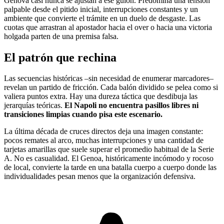
Génova casi nunca se ajustan a ese guion. Predomina una tensión
palpable desde el pitido inicial, interrupciones constantes y un
ambiente que convierte el trámite en un duelo de desgaste. Las
cuotas que arrastran al apostador hacia el over o hacia una victoria
holgada parten de una premisa falsa.
El patrón que rechina
Las secuencias históricas –sin necesidad de enumerar marcadores–
revelan un partido de fricción. Cada balón dividido se pelea como si
valiera puntos extra. Hay una dureza táctica que desdibuja las
jerarquías teóricas.
El Napoli no encuentra pasillos libres ni
transiciones limpias cuando pisa este escenario.
La última década de cruces directos deja una imagen constante:
pocos remates al arco, muchas interrupciones y una cantidad de
tarjetas amarillas que suele superar el promedio habitual de la Serie
A. No es casualidad. El Genoa, históricamente incómodo y rocoso
de local, convierte la tarde en una batalla cuerpo a cuerpo donde las
individualidades pesan menos que la organización defensiva.