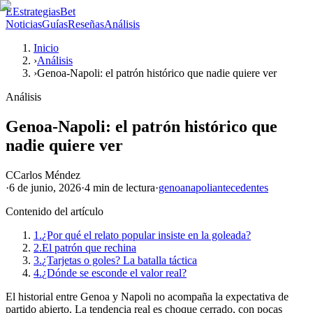
E
EstrategiasBet
Noticias
Guías
Reseñas
Análisis
Inicio
›
Análisis
›
Genoa-Napoli: el patrón histórico que nadie quiere ver
Análisis
Genoa-Napoli: el patrón histórico que
nadie quiere ver
C
Carlos Méndez
·
6 de junio, 2026
·
4 min
de lectura
·
genoa
napoli
antecedentes
Contenido del artículo
1.
¿Por qué el relato popular insiste en la goleada?
2.
El patrón que rechina
3.
¿Tarjetas o goles? La batalla táctica
4.
¿Dónde se esconde el valor real?
El historial entre Genoa y Napoli no acompaña la expectativa de
partido abierto. La tendencia real es choque cerrado, con pocas