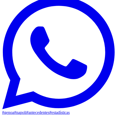
#
genoa
#
napoli
#
antecedentes
#
estadísticas