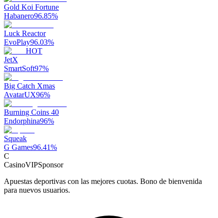
Gold Koi Fortune
Habanero
96.85
%
Luck Reactor
EvoPlay
96.03
%
HOT
JetX
SmartSoft
97
%
Big Catch Xmas
AvatarUX
96
%
Burning Coins 40
Endorphina
96
%
Squeak
G Games
96.41
%
C
CasinoVIP
Sponsor
Apuestas deportivas con las mejores cuotas. Bono de bienvenida
para nuevos usuarios.