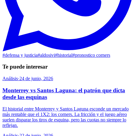
#
defensa y justicia
#
aldosivi
#
historial
#
pronostico corners
Te puede interesar
Análisis
·
24 de junio, 2026
Monterrey vs Santos Laguna: el patrón que dicta
desde las esquinas
El historial entre Monterrey y Santos Laguna esconde un mercado
más rentable que el 1X2: los corners. La fricción y el juego aéreo
suelen disparar los tiros de esquina, pero las cuotas no siempre lo
reflejan.
Análisis
·
22 de junio, 2026