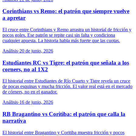
Corinthians vs Remo: el patrón que siempre vuelve
a apretar
El cruce entre Corinthians y Remo arrastra un historial de fricción y
pocos goles. Ese patrón se repite casi sin falta y condiciona
cualquier apuesta. La historia habla más fuerte que las cuotas.
Análisis
·
20 de junio, 2026
Estudiantes RC vs Tigre: el patrón que señala a los
corners, no al 1X2
El historial entre Estudiantes de Río Cuarto y Tigre revela un cruce
de pocas esquinas y mucha fricción. El valor real está en el mercado
de córners, no en el ganador.
Análisis
·
16 de junio, 2026
RB Bragantino vs Coritiba: el patrón que calla la
narrativa
El historial entre Bragantino y Coritiba muestra fricción y pocos