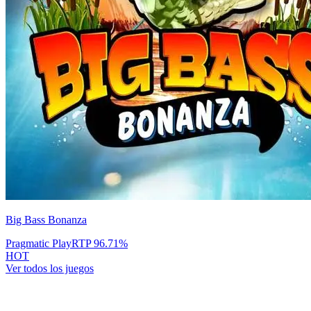
Big Bass Bonanza
Pragmatic Play
RTP
96.71
%
HOT
Ver todos los juegos