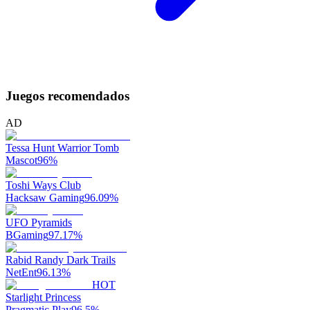
Juegos recomendados
AD
Tessa Hunt Warrior Tomb
Mascot
96
%
Toshi Ways Club
Hacksaw Gaming
96.09
%
UFO Pyramids
BGaming
97.17
%
Rabid Randy Dark Trails
NetEnt
96.13
%
HOT
Starlight Princess
Pragmatic Play
96.5
%