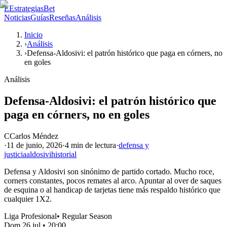
E
EstrategiasBet
Noticias
Guías
Reseñas
Análisis
Inicio
›
Análisis
›
Defensa-Aldosivi: el patrón histórico que paga en córners, no
en goles
Análisis
Defensa-Aldosivi: el patrón histórico que
paga en córners, no en goles
C
Carlos Méndez
·
11 de junio, 2026
·
4 min
de lectura
·
defensa y
justicia
aldosivi
historial
Defensa y Aldosivi son sinónimo de partido cortado. Mucho roce,
corners constantes, pocos remates al arco. Apuntar al over de saques
de esquina o al handicap de tarjetas tiene más respaldo histórico que
cualquier 1X2.
Liga Profesional
•
Regular Season
Dom 26 jul
•
20:00