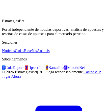
EstrategiasBet
Portal independiente de noticias deportivas, análisis de apuestas y
reseñas de casas de apuestas para el mercado peruano.
Secciones
Noticias
Guías
Reseñas
Análisis
Sitios hermanos
G
GuiaDeporte
T
TipsterPeru
B
BancaPro
M
MetodoBet
©
2026
EstrategiasBet
|
18+ Juega responsablemente
|
CasinoVIP
Jugar Ahora