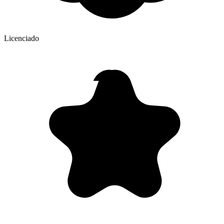
Licenciado