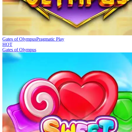
Gates of Olympus
Pragmatic Play
HOT
Gates of Olympus