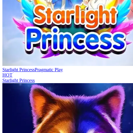
Starlight Princess
Pragmatic Play
HOT
Starlight Princess