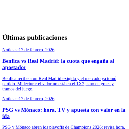
Últimas publicaciones
Noticias
·
17 de febrero, 2026
Benfica vs Real Madrid: la cuota que engaña al
apostador
Benfica recibe a un Real Madrid exigido y el mercado ya tomó
partido. Mi lectura: el valor no está en el 1X2, sino en goles y
tramos del juego.
Noticias
·
17 de febrero, 2026
PSG vs Mónaco: hora, TV y apuesta con valor en la
ida
PSG y Mónaco abren los playoffs de Champions 2026: revisa hora,