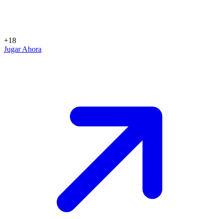
+18
Jugar Ahora