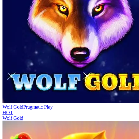
Wolf Gold
Pragmatic Play
HOT
Wolf Gold