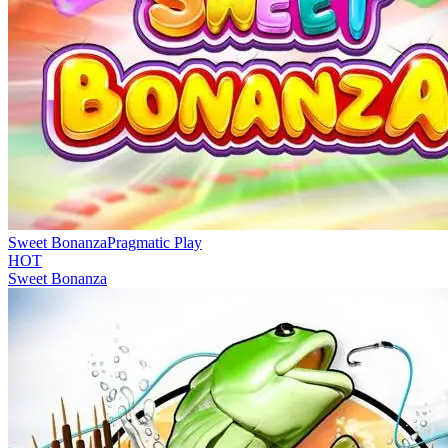
Sweet Bonanza
Pragmatic Play
HOT
Sweet Bonanza