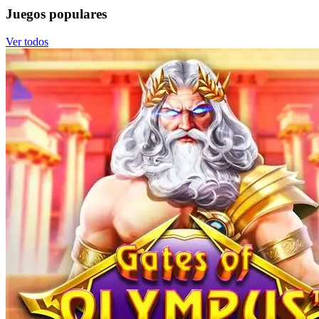
Juegos populares
Ver todos