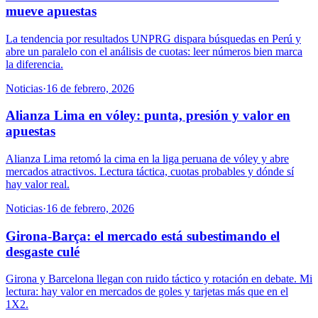
mueve apuestas
La tendencia por resultados UNPRG dispara búsquedas en Perú y
abre un paralelo con el análisis de cuotas: leer números bien marca
la diferencia.
Noticias
·
16 de febrero, 2026
Alianza Lima en vóley: punta, presión y valor en
apuestas
Alianza Lima retomó la cima en la liga peruana de vóley y abre
mercados atractivos. Lectura táctica, cuotas probables y dónde sí
hay valor real.
Noticias
·
16 de febrero, 2026
Girona-Barça: el mercado está subestimando el
desgaste culé
Girona y Barcelona llegan con ruido táctico y rotación en debate. Mi
lectura: hay valor en mercados de goles y tarjetas más que en el
1X2.