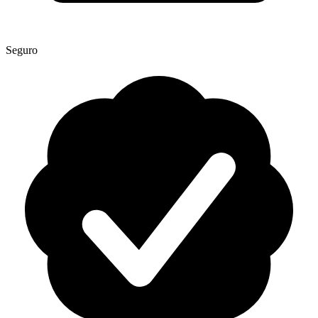
Seguro