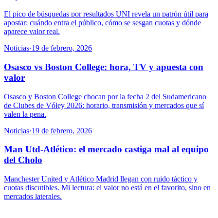
El pico de búsquedas por resultados UNI revela un patrón útil para
apostar: cuándo entra el público, cómo se sesgan cuotas y dónde
aparece valor real.
Noticias
·
19 de febrero, 2026
Osasco vs Boston College: hora, TV y apuesta con
valor
Osasco y Boston College chocan por la fecha 2 del Sudamericano
de Clubes de Vóley 2026: horario, transmisión y mercados que sí
valen la pena.
Noticias
·
19 de febrero, 2026
Man Utd-Atlético: el mercado castiga mal al equipo
del Cholo
Manchester United y Atlético Madrid llegan con ruido táctico y
cuotas discutibles. Mi lectura: el valor no está en el favorito, sino en
mercados laterales.