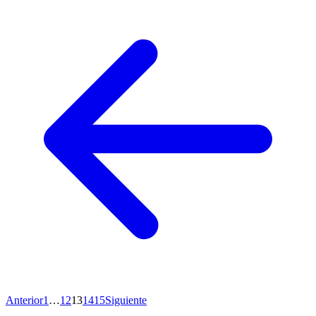
Anterior
1
…
12
13
14
15
Siguiente