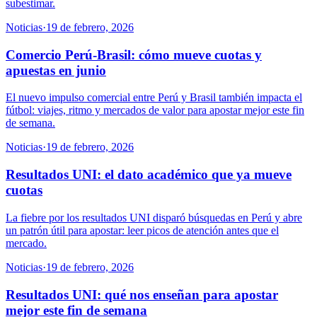
subestimar.
Noticias
·
19 de febrero, 2026
Comercio Perú-Brasil: cómo mueve cuotas y
apuestas en junio
El nuevo impulso comercial entre Perú y Brasil también impacta el
fútbol: viajes, ritmo y mercados de valor para apostar mejor este fin
de semana.
Noticias
·
19 de febrero, 2026
Resultados UNI: el dato académico que ya mueve
cuotas
La fiebre por los resultados UNI disparó búsquedas en Perú y abre
un patrón útil para apostar: leer picos de atención antes que el
mercado.
Noticias
·
19 de febrero, 2026
Resultados UNI: qué nos enseñan para apostar
mejor este fin de semana